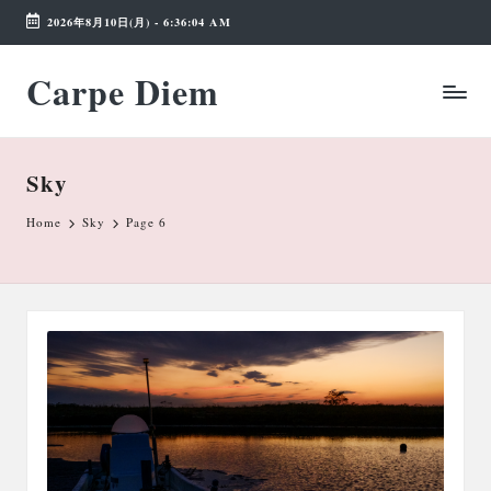
2026年8月10日(月)
-
6:36:05 AM
Skip
Carpe Diem
to
Weekend
content
Wonderland
Sky
Home
Sky
Page 6