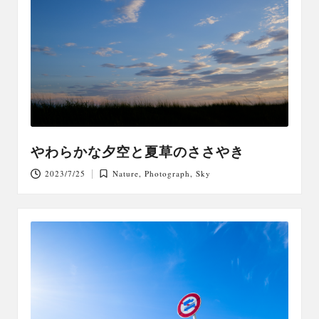
やわらかな夕空と夏草のささやき
2023/7/25
Nature
,
Photograph
,
Sky
Posted
in