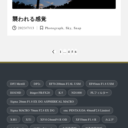
襲われる感覚
2023/7/13
Photograph
,
Sky
,
Snap
Posted
in
投
1
…
4
5
6
PREVIOUS
稿
PAGE
の
ペ
DP2 Merrill
DP2s
EF70-200mm F2.8L USM
EF85mm F1.8 USM
ー
EOS30D
fringer FR-FX20
K-5
ND1000
PLフィルター
ジ
Sigma 28mm F1.8 EX DG ASPHERICAL MACRO
送
Sigma MACRO 70mm F2.8 EX DG
smc PENTAX-DA 40mmF2.8 Limited
り
X-H1
X-T1
XF10-24mmF4 R OIS
XF35mm F1.4 R
カエデ