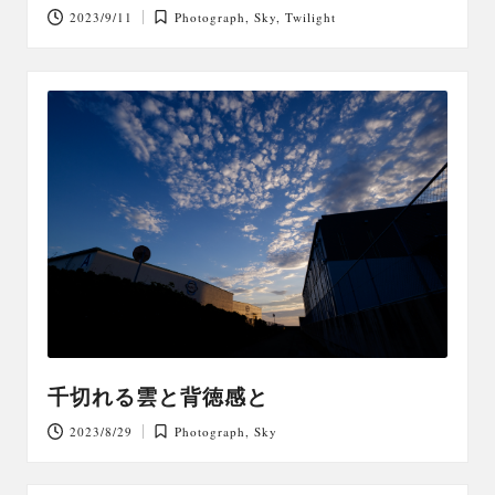
2023/9/11
Photograph
,
Sky
,
Twilight
Posted
in
千切れる雲と背徳感と
2023/8/29
Photograph
,
Sky
Posted
in