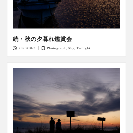
続・秋の夕暮れ鑑賞会
2023/10/5
Photograph
,
Sky
,
Twilight
Posted
in