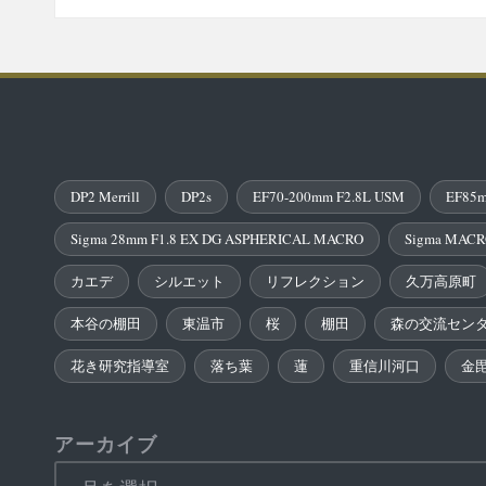
DP2 Merrill
DP2s
EF70-200mm F2.8L USM
EF85m
Sigma 28mm F1.8 EX DG ASPHERICAL MACRO
Sigma MACR
カエデ
シルエット
リフレクション
久万高原町
本谷の棚田
東温市
桜
棚田
森の交流セン
花き研究指導室
落ち葉
蓮
重信川河口
金
アーカイブ