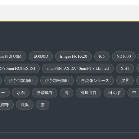
m F1.8 USM
EOS30D
fringer FR-FX20
K-5
ND1000
O 70mm F2.8 EX DG
smc PENTAX-DA 40mmF2.8 Limited
X-H1
伊予市双海町
伊予郡松前町
再現像シリーズ
夕景
ター
水面
浄瑠璃寺
海
滑川渓谷
田んぼ
空
毘羅寺
長浜
雲