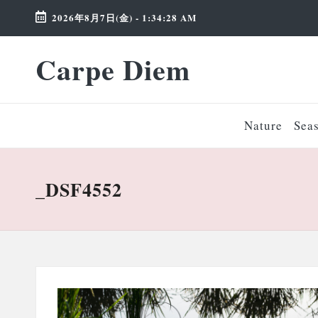
2026年8月7日(金)
-
1:34:28 AM
Skip
Carpe Diem
to
Weekend
content
Wonderland
Nature
Sea
_DSF4552