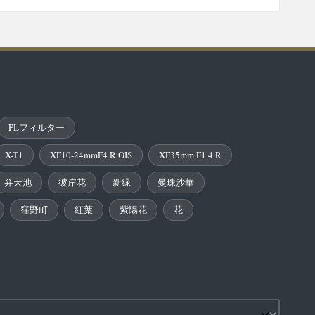
PLフィルター
X-T1
XF10-24mmF4 R OIS
XF35mm F1.4 R
弁天池
彼岸花
新緑
曼珠沙華
窪野町
紅葉
紫陽花
花