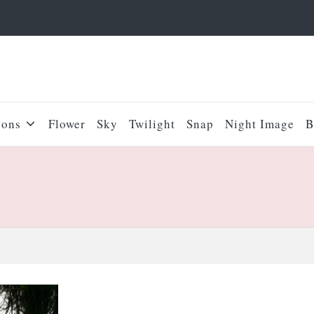
sons
Flower
Sky
Twilight
Snap
Night Image
B