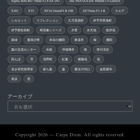
Sigma MACRO 70mm F2.8 EX DG
smc PENTAX-DA 40mmF2.8 Limited
X-H1
X-T1
XF10-24mmF4 R OIS
XF35mm F1.4 R
カエデ
シルエット
リフレクション
久万高原町
伊予市双海町
伊予郡松前町
再現像シリーズ
夕景
弁天池
彼岸花
新緑
曼珠沙華
本谷の棚田
東温市
桜
棚田
森の交流センター
水面
浄瑠璃寺
海
滑川渓谷
田んぼ
空
窪野町
紅葉
紫陽花
花
花き研究指導室
落ち葉
蓮
重信川河口
金毘羅寺
長浜
雲
アーカイブ
Copyright 2026 — Carpe Diem. All rights reserved.