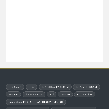
DP2 Merrill
DP2s
EF70-200mm F2.8L USM
EF85mm F1.8 USM
EOS30D
fringer FR-FX20
K-5
ND1000
PLフィルター
Sigma 28mm F1.8 EX DG ASPHERICAL MACRO