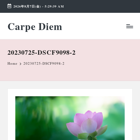
2026年8月7日(金)
-
5:29:39 AM
Skip
Carpe Diem
to
Weekend
content
Wonderland
20230725-DSCF9098-2
Home
20230725-DSCF9098-2