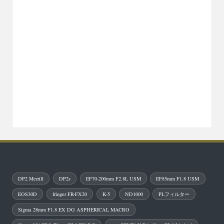
DP2 Merrill
DP2s
EF70-200mm F2.8L USM
EF85mm F1.8 USM
EOS30D
fringer FR-FX20
K-5
ND1000
PLフィルター
Sigma 28mm F1.8 EX DG ASPHERICAL MACRO