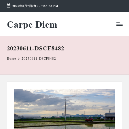
2026年8月7日(金)
-
7:58:53 PM
Skip
Carpe Diem
to
Weekend
content
Wonderland
20230611-DSCF8482
Home
20230611-DSCF8482