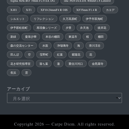
Sigma MACRO 70mm F2.8 EX DG
smc PENTAX-DA 40mmF2.8 Limited
X-H1
X-T1
XF10-24mmF4 R OIS
XF35mm F1.4 R
カエデ
シルエット
リフレクション
久万高原町
伊予市双海町
伊予郡松前町
再現像シリーズ
夕景
弁天池
彼岸花
新緑
曼珠沙華
本谷の棚田
東温市
桜
棚田
森の交流センター
水面
浄瑠璃寺
海
滑川渓谷
田んぼ
空
窪野町
紅葉
紫陽花
花
花き研究指導室
落ち葉
蓮
重信川河口
金毘羅寺
長浜
雲
アーカイブ
Copyright 2026 — Carpe Diem. All rights reserved.