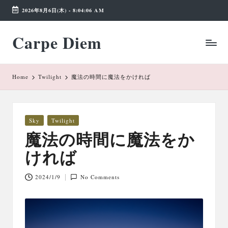
2026年8月6日(木)
-
8:04:06 AM
Skip
Carpe Diem
to
Weekend
content
Wonderland
Home
Twilight
魔法の時間に魔法をかければ
Posted
Sky
Twilight
in
魔法の時間に魔法をか
ければ
2024/1/9
No Comments