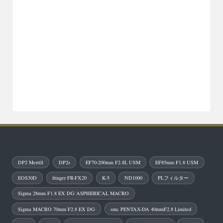
DP2 Merrill
DP2s
EF70-200mm F2.8L USM
EF85mm F1.8 USM
EOS30D
fringer FR-FX20
K-5
ND1000
PLフィルター
Sigma 28mm F1.8 EX DG ASPHERICAL MACRO
Sigma MACRO 70mm F2.8 EX DG
smc PENTAX-DA 40mmF2.8 Limited