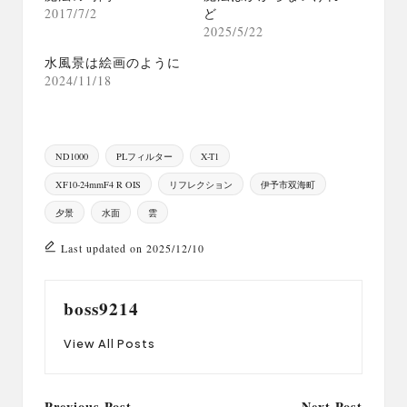
2017/7/2
ど
2025/5/22
水風景は絵画のように
2024/11/18
Tags:
ND1000
PLフィルター
X-T1
XF10-24mmF4 R OIS
リフレクション
伊予市双海町
夕景
水面
雲
Last updated on 2025/12/10
boss9214
View All Posts
Previous Post
Next Post