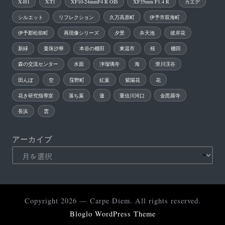
X-H1
X-T1
XF10-24mmF4 R OIS
XF35mm F1.4 R
カエデ
シルエット
リフレクション
久万高原町
伊予市双海町
伊予郡松前町
再現像シリーズ
夕景
弁天池
彼岸花
新緑
曼珠沙華
本谷の棚田
東温市
桜
棚田
森の交流センター
水面
浄瑠璃寺
海
滑川渓谷
田んぼ
空
窪野町
紅葉
紫陽花
花
花き研究指導室
落ち葉
蓮
重信川河口
金毘羅寺
長浜
雲
アーカイブ
Copyright 2026 — Carpe Diem. All rights reserved.
Bloglo WordPress Theme