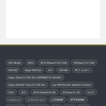
DP2 Merrill
DP2s
EF70-200mm F2.8L USM
EF85mm F1.8 USM
EOS30D
fringer FR-FX20
K-5
ND1000
PLフィルター
Sigma 28mm F1.8 EX DG ASPHERICAL MACRO
Sigma MACRO 70mm F2.8 EX DG
smc PENTAX-DA 40mmF2.8 Limited
X-H1
X-T1
XF10-24mmF4 R OIS
XF35mm F1.4 R
カエデ
シルエット
リフレクション
久万高原町
伊予市双海町