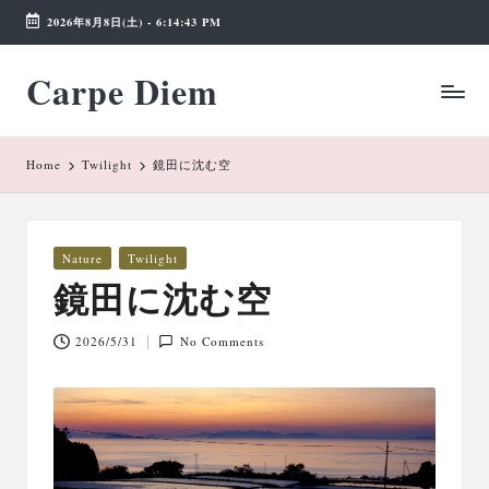
2026年8月8日(土)
-
6:14:43 PM
Skip
Carpe Diem
to
Weekend
content
Wonderland
Home
Twilight
鏡田に沈む空
Posted
Nature
Twilight
in
鏡田に沈む空
2026/5/31
No Comments