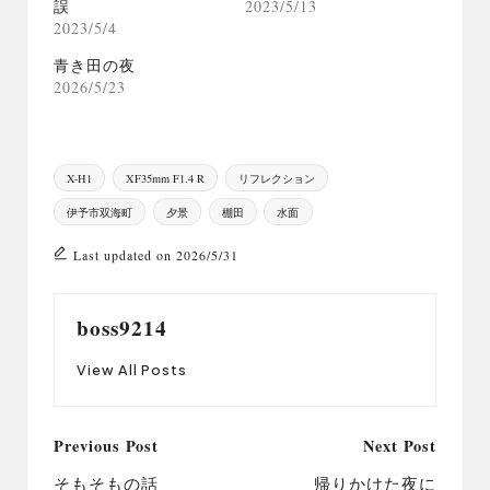
誤
2023/5/13
2023/5/4
青き田の夜
2026/5/23
Tags:
X-H1
XF35mm F1.4 R
リフレクション
伊予市双海町
夕景
棚田
水面
Last updated on 2026/5/31
boss9214
View All Posts
Post
Previous Post
Next Post
navigation
そもそもの話
帰りかけた夜に