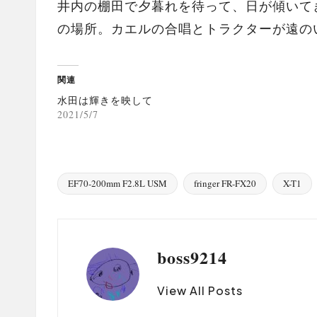
井内の棚田で夕暮れを待って、日が傾いて
の場所。カエルの合唱とトラクターが遠の
関連
水田は輝きを映して
2021/5/7
EF70-200mm F2.8L USM
fringer FR-FX20
X-T1
Tags:
boss9214
View All Posts