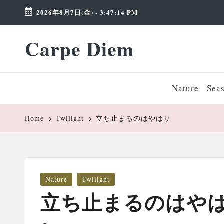
2026年8月7日(金)
-
3:47:15 PM
Skip
Carpe Diem
to
Weekend
content
Wonderland
Nature
Sea
Home
Twilight
立ち止まるのはやはり
Posted
Nature
Twilight
in
立ち止まるのはや