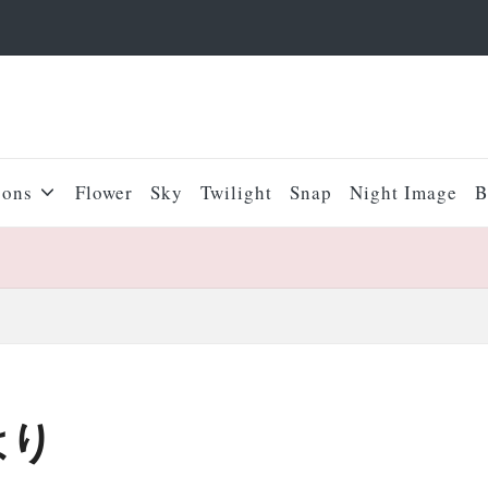
sons
Flower
Sky
Twilight
Snap
Night Image
B
はり