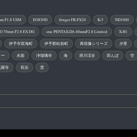
m F1.8 USM
EOS30D
fringer FR-FX20
K-5
ND1000
O 70mm F2.8 EX DG
smc PENTAX-DA 40mmF2.8 Limited
X-H1
伊予市双海町
伊予郡松前町
再現像シリーズ
夕景
ター
水面
浄瑠璃寺
海
滑川渓谷
田んぼ
空
毘羅寺
長浜
雲