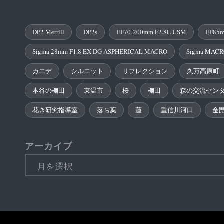
DP2 Merrill
DP2s
EF70-200mm F2.8L USM
EF85m
Sigma 28mm F1.8 EX DG ASPHERICAL MACRO
Sigma MACR
カエデ
シルエット
リフレクション
久万高原町
本谷の棚田
東温市
桜
棚田
森の交流セン
花き研究指導室
落ち葉
蓮
重信川河口
金
アーカイブ