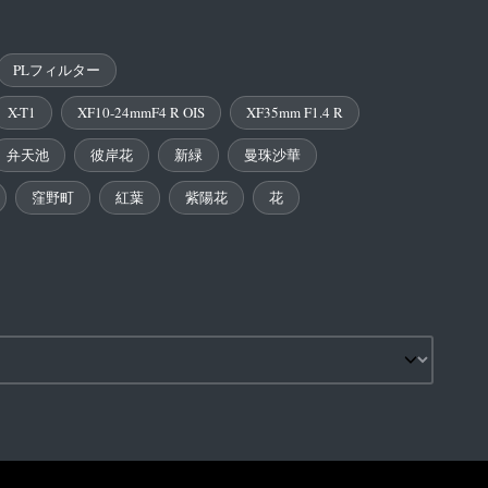
PLフィルター
X-T1
XF10-24mmF4 R OIS
XF35mm F1.4 R
弁天池
彼岸花
新緑
曼珠沙華
窪野町
紅葉
紫陽花
花