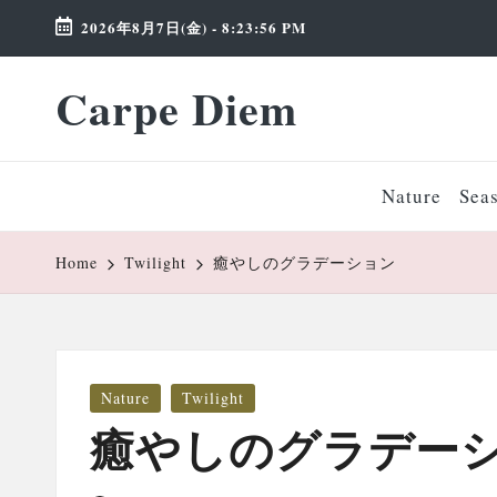
2026年8月7日(金)
-
8:23:58 PM
Skip
Carpe Diem
to
Weekend
content
Wonderland
Nature
Sea
Home
Twilight
癒やしのグラデーション
Posted
Nature
Twilight
in
癒やしのグラデー