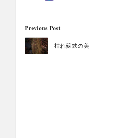
Post
Previous Post
navigation
枯れ蘇鉄の美