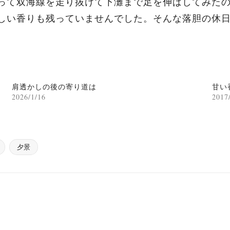
って双海線を走り抜けて下灘まで足を伸ばしてみた
しい香りも残っていませんでした。そんな落胆の休
肩透かしの後の寄り道は
甘い
2026/1/16
2017
夕景