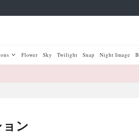
sons
Flower
Sky
Twilight
Snap
Night Image
B
ション