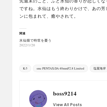
先週末のこと、ふと水仙の香りが恋しくな
ですね。水仙はもう終わりかけで、あの芳
ンに包まれて、癒やされて。
関連
水仙畑で時世を憂う
2022/1/20
K-5
smc PENTAX-DA 40mmF2.8 Limited
塩屋海岸
Tags:
boss9214
View All Posts