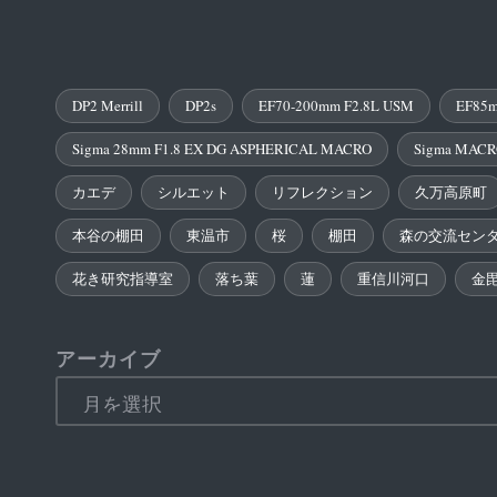
DP2 Merrill
DP2s
EF70-200mm F2.8L USM
EF85m
Sigma 28mm F1.8 EX DG ASPHERICAL MACRO
Sigma MACR
カエデ
シルエット
リフレクション
久万高原町
本谷の棚田
東温市
桜
棚田
森の交流セン
花き研究指導室
落ち葉
蓮
重信川河口
金
アーカイブ