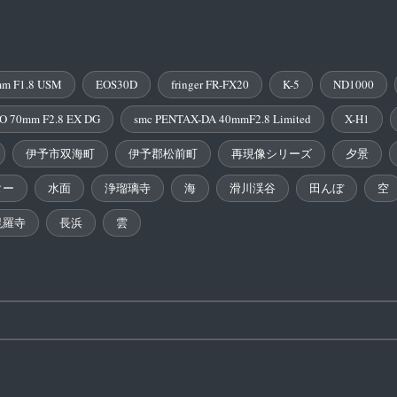
m F1.8 USM
EOS30D
fringer FR-FX20
K-5
ND1000
O 70mm F2.8 EX DG
smc PENTAX-DA 40mmF2.8 Limited
X-H1
伊予市双海町
伊予郡松前町
再現像シリーズ
夕景
ター
水面
浄瑠璃寺
海
滑川渓谷
田んぼ
空
毘羅寺
長浜
雲