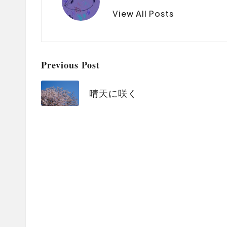
View All Posts
Post
Previous Post
navigation
晴天に咲く