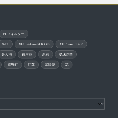
PLフィルター
X-T1
XF10-24mmF4 R OIS
XF35mm F1.4 R
弁天池
彼岸花
新緑
曼珠沙華
窪野町
紅葉
紫陽花
花