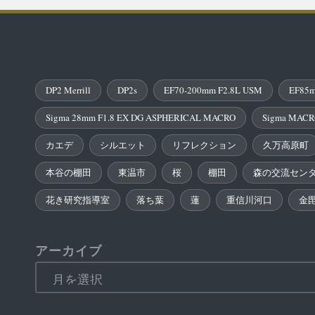
DP2 Merrill
DP2s
EF70-200mm F2.8L USM
EF85m
Sigma 28mm F1.8 EX DG ASPHERICAL MACRO
Sigma MACR
カエデ
シルエット
リフレクション
久万高原町
本谷の棚田
東温市
桜
棚田
森の交流セン
花き研究指導室
落ち葉
蓮
重信川河口
金
アーカイブ