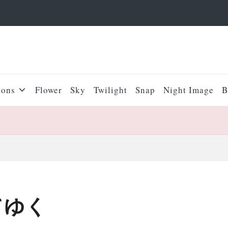
sons
Flower
Sky
Twilight
Snap
Night Image
B
てゆく