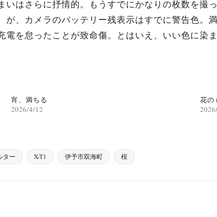
まいはさらに抒情的。もうすでにかなりの枚数を撮
。が、カメラのバッテリー残表示はすでに警告色。
充電を怠ったことが致命傷。とはいえ、いい色に染
宵、満ちる
花の
2026/4/12
2026
ルター
X-T1
伊予市双海町
桜