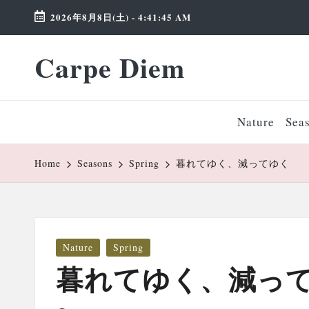
2026年8月8日(土)
-
4:41:46 AM
Skip
Carpe Diem
to
Weekend
content
Wonderland
Nature
Sea
Home
Seasons
Spring
暮れてゆく、減ってゆく
Posted
Nature
Spring
in
暮れてゆく、減っ