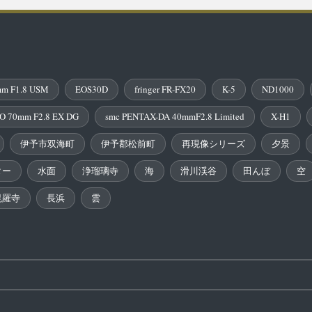
m F1.8 USM
EOS30D
fringer FR-FX20
K-5
ND1000
O 70mm F2.8 EX DG
smc PENTAX-DA 40mmF2.8 Limited
X-H1
伊予市双海町
伊予郡松前町
再現像シリーズ
夕景
ター
水面
浄瑠璃寺
海
滑川渓谷
田んぼ
空
毘羅寺
長浜
雲