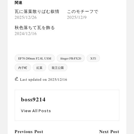
関連
瓦に落葉散りばむ叙情
このモチーフで
2025/12/26
2025/12/9
秋色落ちて瓦を飾る
2024/12/16
Tags:
EF70-200mm F2.8L USM
fringer FR-FX20
X-T1
内子町
紅葉
龍王公園
Last updated on 2025/12/16
boss9214
View All Posts
Post
Previous Post
Next Post