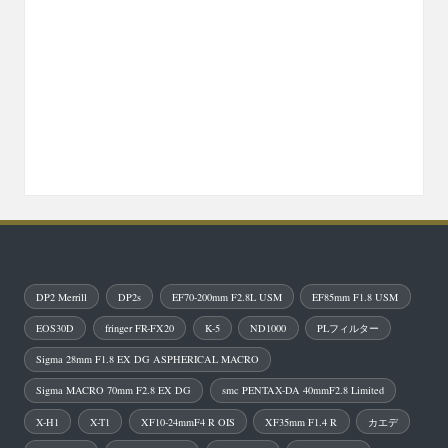
DP2 Merrill
DP2s
EF70-200mm F2.8L USM
EF85mm F1.8 USM
EOS30D
fringer FR-FX20
K-5
ND1000
PLフィルター
Sigma 28mm F1.8 EX DG ASPHERICAL MACRO
Sigma MACRO 70mm F2.8 EX DG
smc PENTAX-DA 40mmF2.8 Limited
X-H1
X-T1
XF10-24mmF4 R OIS
XF35mm F1.4 R
カエデ