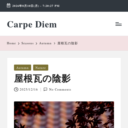
2026年8月10日(月)
-
7:20:28 PM
Skip
Carpe Diem
to
Weekend
content
Wonderland
Home
Seasons
Autumn
屋根瓦の陰影
Posted
Autumn
Nature
in
屋根瓦の陰影
2025/12/16
No Comments