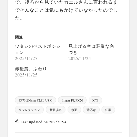
で、後ろから見ていたカエルさんに言われるま
でそんなことは気にもかけていなかったのでし
た。
関連
ワタシのベストポジシ
見上げる空は荘厳な色
ョン
づき
2025/11/27
2025/11/24
赤暖簾、ふわり
2025/11/25
Tags:
EF70-200mm F2.8L USM
fringer FR-FX20
X-T1
リフレクション
新居浜市
水面
瑞応寺
紅葉
Last updated on 2025/12/4