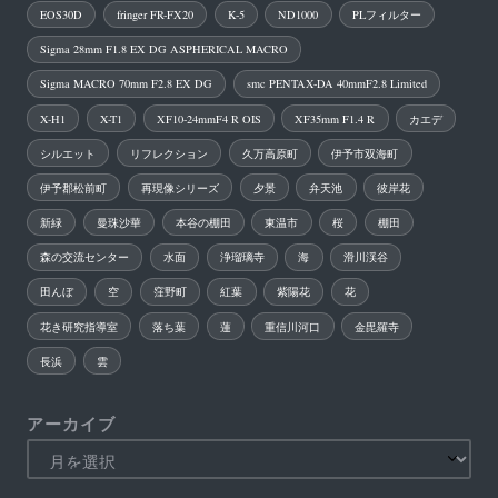
EOS30D
fringer FR-FX20
K-5
ND1000
PLフィルター
Sigma 28mm F1.8 EX DG ASPHERICAL MACRO
Sigma MACRO 70mm F2.8 EX DG
smc PENTAX-DA 40mmF2.8 Limited
X-H1
X-T1
XF10-24mmF4 R OIS
XF35mm F1.4 R
カエデ
シルエット
リフレクション
久万高原町
伊予市双海町
伊予郡松前町
再現像シリーズ
夕景
弁天池
彼岸花
新緑
曼珠沙華
本谷の棚田
東温市
桜
棚田
森の交流センター
水面
浄瑠璃寺
海
滑川渓谷
田んぼ
空
窪野町
紅葉
紫陽花
花
花き研究指導室
落ち葉
蓮
重信川河口
金毘羅寺
長浜
雲
アーカイブ