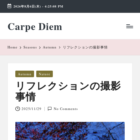
2026年8月6日(木)
-
4:25:08 PM
Skip
Carpe Diem
to
Weekend
content
Wonderland
Home
Seasons
Autumn
リフレクションの撮影事情
Posted
Autumn
Nature
in
リフレクションの撮影
事情
2025/11/29
No Comments