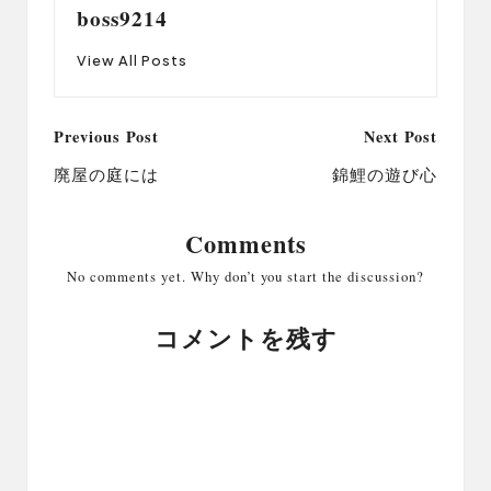
boss9214
View All Posts
Post
Previous Post
Next Post
navigation
廃屋の庭には
錦鯉の遊び心
Comments
No comments yet. Why don’t you start the discussion?
コメントを残す