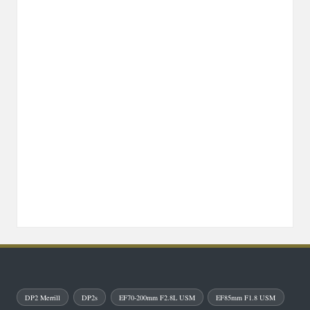
DP2 Merrill
DP2s
EF70-200mm F2.8L USM
EF85mm F1.8 USM