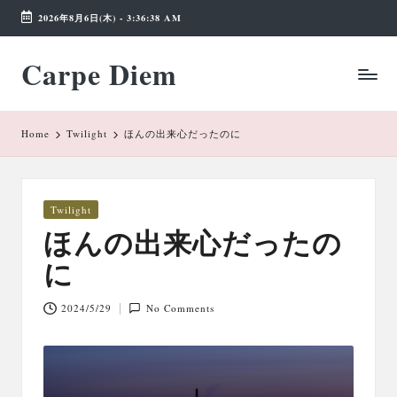
2026年8月6日(木)
-
3:36:38 AM
Skip
Carpe Diem
to
Weekend
content
Wonderland
Home
Twilight
ほんの出来心だったのに
Posted
Twilight
in
ほんの出来心だったの
に
2024/5/29
No Comments