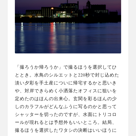
「撮ろうか帰ろうか」で撮るほうを選択してひ
ととき。
水鳥のシルエット
と
220秒で封じ込めた
淡い夕彩
を手土産についに帰宅するかと思いき
や、対岸できらめく小洒落たオフィスに狙いを
定めたのはほんの出来心。玄関を彩るほんの少
しのカラフルがどんなふうに写るのかと思って
シャッターを切ったのですが、水面にトリコロ
ールが現れるとは予想外もいいところ。結局、
撮るほうを選択したワタシの決断はいいほうに