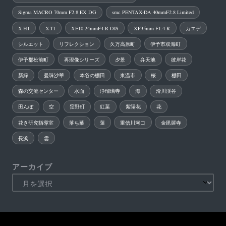
Sigma MACRO 70mm F2.8 EX DG
smc PENTAX-DA 40mmF2.8 Limited
X-H1
X-T1
XF10-24mmF4 R OIS
XF35mm F1.4 R
カエデ
シルエット
リフレクション
久万高原町
伊予市双海町
伊予郡松前町
再現像シリーズ
夕景
弁天池
彼岸花
新緑
曼珠沙華
本谷の棚田
東温市
桜
棚田
森の交流センター
水面
浄瑠璃寺
海
滑川渓谷
田んぼ
空
窪野町
紅葉
紫陽花
花
花き研究指導室
落ち葉
蓮
重信川河口
金毘羅寺
長浜
雲
アーカイブ