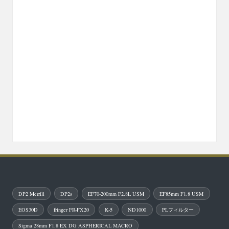
DP2 Merrill
DP2s
EF70-200mm F2.8L USM
EF85mm F1.8 USM
EOS30D
fringer FR-FX20
K-5
ND1000
PLフィルター
Sigma 28mm F1.8 EX DG ASPHERICAL MACRO