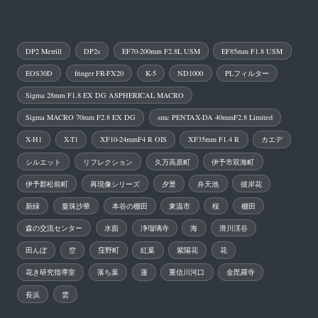
DP2 Merrill
DP2s
EF70-200mm F2.8L USM
EF85mm F1.8 USM
EOS30D
fringer FR-FX20
K-5
ND1000
PLフィルター
Sigma 28mm F1.8 EX DG ASPHERICAL MACRO
Sigma MACRO 70mm F2.8 EX DG
smc PENTAX-DA 40mmF2.8 Limited
X-H1
X-T1
XF10-24mmF4 R OIS
XF35mm F1.4 R
カエデ
シルエット
リフレクション
久万高原町
伊予市双海町
伊予郡松前町
再現像シリーズ
夕景
弁天池
彼岸花
新緑
曼珠沙華
本谷の棚田
東温市
桜
棚田
森の交流センター
水面
浄瑠璃寺
海
滑川渓谷
田んぼ
空
窪野町
紅葉
紫陽花
花
花き研究指導室
落ち葉
蓮
重信川河口
金毘羅寺
長浜
雲