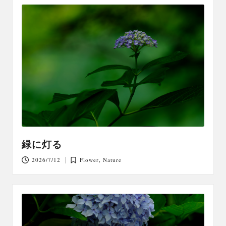
緑に灯る
2026/7/12
Flower
,
Nature
Posted
in