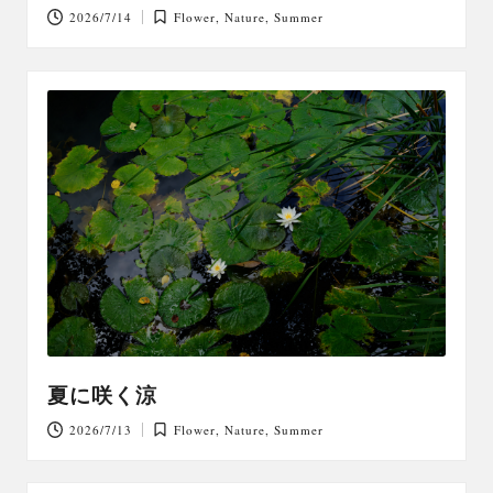
2026/7/14
Flower
,
Nature
,
Summer
Posted
in
夏に咲く涼
2026/7/13
Flower
,
Nature
,
Summer
Posted
in