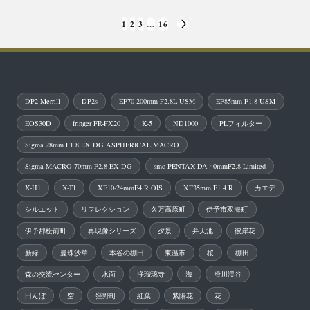
投
1
2
3
…
16
NEXT
稿
PAGE
の
ペ
DP2 Merrill
DP2s
EF70-200mm F2.8L USM
EF85mm F1.8 USM
ー
EOS30D
fringer FR-FX20
K-5
ND1000
PLフィルター
ジ
Sigma 28mm F1.8 EX DG ASPHERICAL MACRO
送
Sigma MACRO 70mm F2.8 EX DG
smc PENTAX-DA 40mmF2.8 Limited
り
X-H1
X-T1
XF10-24mmF4 R OIS
XF35mm F1.4 R
カエデ
シルエット
リフレクション
久万高原町
伊予市双海町
伊予郡松前町
再現像シリーズ
夕景
弁天池
彼岸花
新緑
曼珠沙華
本谷の棚田
東温市
桜
棚田
森の交流センター
水面
浄瑠璃寺
海
滑川渓谷
田んぼ
空
窪野町
紅葉
紫陽花
花