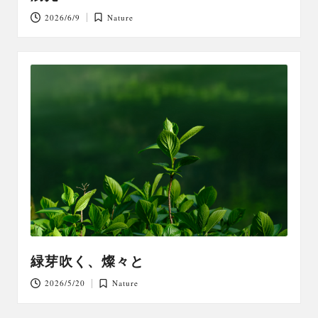
2026/6/9
Nature
Posted
in
緑芽吹く、燦々と
2026/5/20
Nature
Posted
in