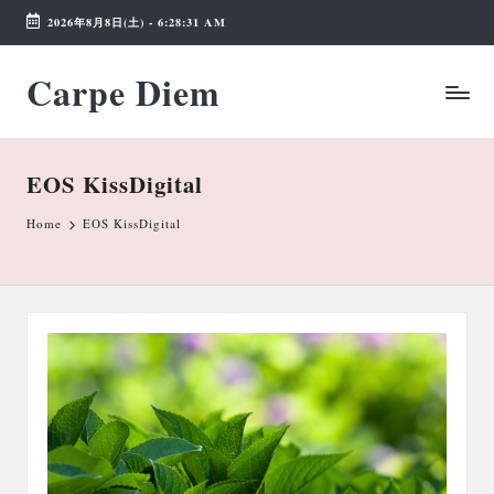
2026年8月8日(土)
-
6:28:31 AM
Skip
Carpe Diem
to
Weekend
content
Wonderland
EOS KissDigital
Home
EOS KissDigital