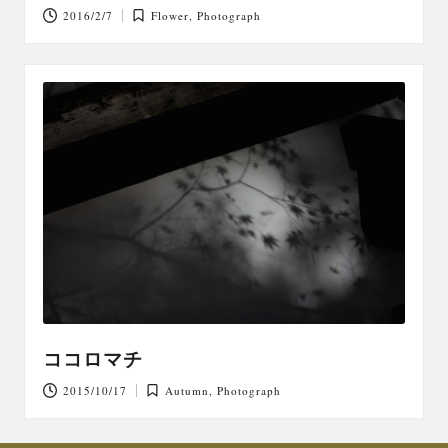
2016/2/7
Flower
,
Photograph
Posted
in
ココロマチ
2015/10/17
Autumn
,
Photograph
Posted
in