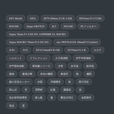
DP2 Merrill
DP2s
EF70-200mm F2.8L USM
EF85mm F1.8 USM
EOS30D
fringer FR-FX20
K-5
ND1000
PLフィルター
Sigma 28mm F1.8 EX DG ASPHERICAL MACRO
Sigma MACRO 70mm F2.8 EX DG
smc PENTAX-DA 40mmF2.8 Limited
X-H1
X-T1
XF10-24mmF4 R OIS
XF35mm F1.4 R
カエデ
シルエット
リフレクション
久万高原町
伊予市双海町
伊予郡松前町
再現像シリーズ
夕景
弁天池
彼岸花
新緑
曼珠沙華
本谷の棚田
東温市
桜
棚田
森の交流センター
水面
浄瑠璃寺
海
滑川渓谷
田んぼ
空
窪野町
紅葉
紫陽花
花
花き研究指導室
落ち葉
蓮
重信川河口
金毘羅寺
長浜
雲