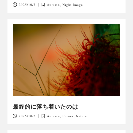
2025/10/7
Autumn
,
Night Image
Posted
in
最終的に落ち着いたのは
2025/10/3
Autumn
,
Flower
,
Nature
Posted
in