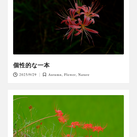
個性的な一本
2025/9/29
Autumn
,
Flower
,
Nature
Posted
in