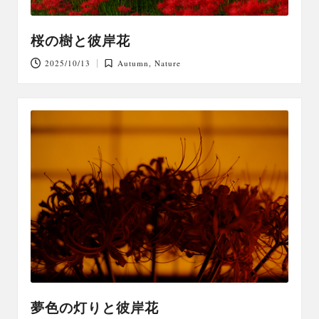
桜の樹と彼岸花
2025/10/13
Autumn
,
Nature
Posted
in
夢色の灯りと彼岸花