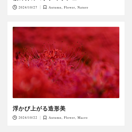
2024/10/27
Autumn
,
Flower
,
Nature
Posted
in
浮かび上がる造形美
2024/10/22
Autumn
,
Flower
,
Macro
Posted
in