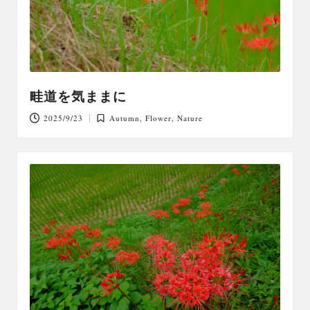
畦道を気ままに
2025/9/23
Autumn
,
Flower
,
Nature
Posted
in