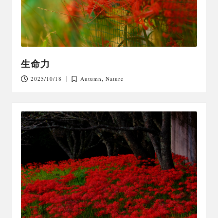
生命力
2025/10/18
Autumn
,
Nature
Posted
in