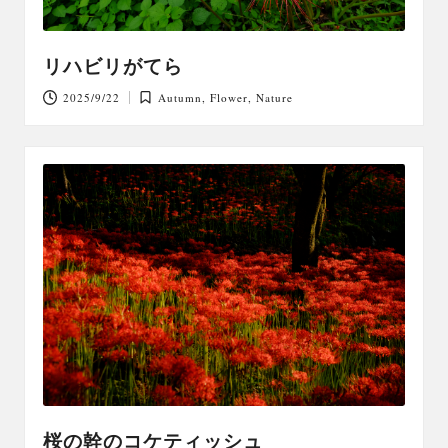
リハビリがてら
2025/9/22
Autumn
,
Flower
,
Nature
Posted
in
桜の幹のコケティッシュ