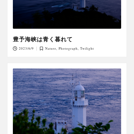
豊予海峡は青く暮れて
2023/6/9
Nature
,
Photograph
,
Twilight
Posted
in