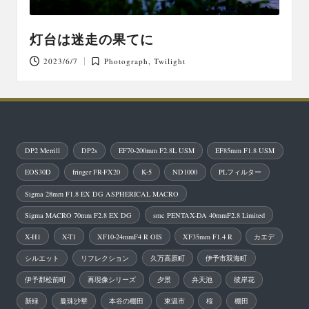
灯台は迷走の果てに
2023/6/7
Photograph
,
Twilight
Posted
in
DP2 Merrill
DP2s
EF70-200mm F2.8L USM
EF85mm F1.8 USM
EOS30D
fringer FR-FX20
K-5
ND1000
PLフィルター
Sigma 28mm F1.8 EX DG ASPHERICAL MACRO
Sigma MACRO 70mm F2.8 EX DG
smc PENTAX-DA 40mmF2.8 Limited
X-H1
X-T1
XF10-24mmF4 R OIS
XF35mm F1.4 R
カエデ
シルエット
リフレクション
久万高原町
伊予市双海町
伊予郡松前町
再現像シリーズ
夕景
弁天池
彼岸花
新緑
曼珠沙華
本谷の棚田
東温市
桜
棚田