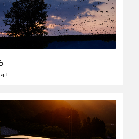
ら
raph