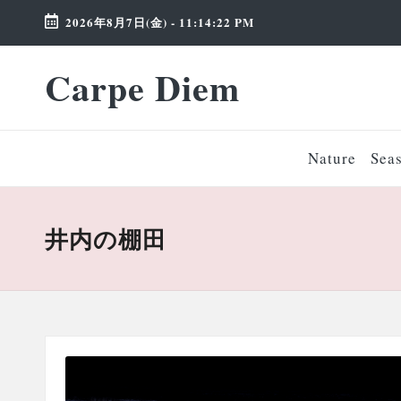
2026年8月7日(金)
-
11:14:24 PM
Skip
Carpe Diem
to
Weekend
content
Wonderland
Nature
Sea
井内の棚田