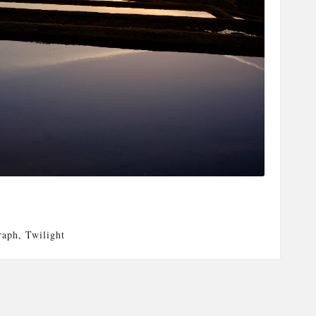
raph
,
Twilight