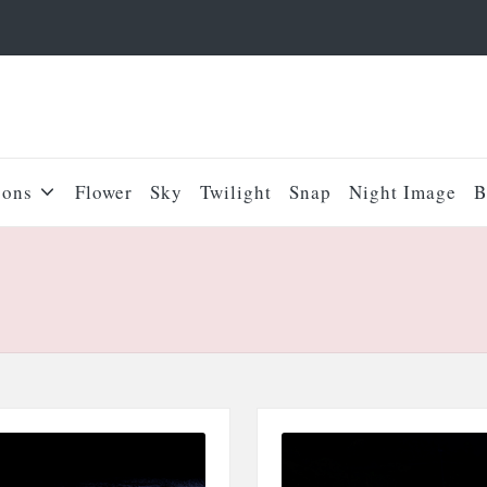
sons
Flower
Sky
Twilight
Snap
Night Image
B