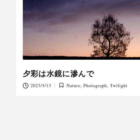
夕彩は水鏡に滲んで
2023/5/13
Nature
,
Photograph
,
Twilight
Posted
in
投