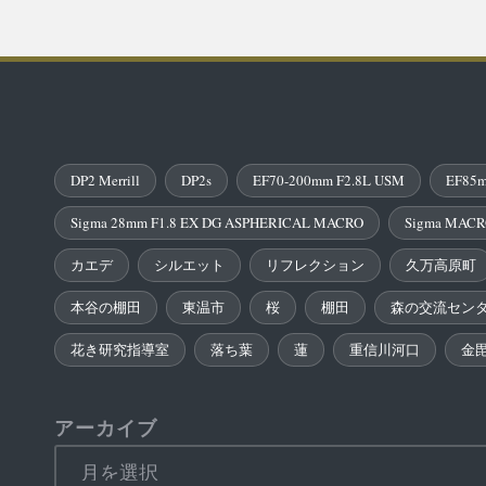
稿
の
ペ
ー
DP2 Merrill
DP2s
EF70-200mm F2.8L USM
EF85m
ジ
Sigma 28mm F1.8 EX DG ASPHERICAL MACRO
Sigma MACR
送
カエデ
シルエット
リフレクション
久万高原町
り
本谷の棚田
東温市
桜
棚田
森の交流セン
花き研究指導室
落ち葉
蓮
重信川河口
金
アーカイブ