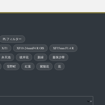
PLフィルター
X-T1
XF10-24mmF4 R OIS
XF35mm F1.4 R
弁天池
彼岸花
新緑
曼珠沙華
窪野町
紅葉
紫陽花
花