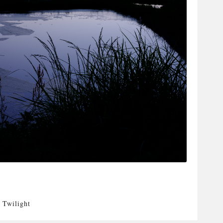
,
Twilight