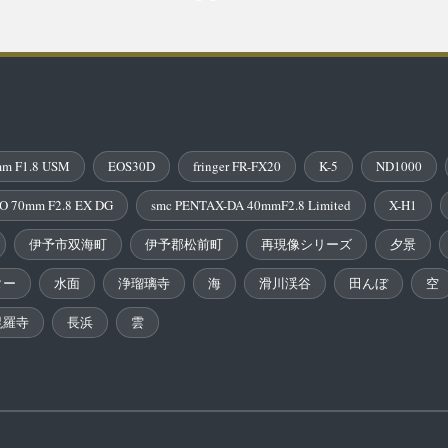
PAGE
m F1.8 USM
EOS30D
fringer FR-FX20
K-5
ND1000
O 70mm F2.8 EX DG
smc PENTAX-DA 40mmF2.8 Limited
X-H1
伊予市双海町
伊予郡松前町
再現像シリーズ
夕景
ター
水面
浄瑠璃寺
海
滑川渓谷
田んぼ
空
毘羅寺
長浜
雲