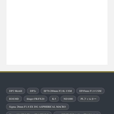
DP2 Merrill
DP2s
EF70-200mm F2.8L USM
EF85mm F1.8 USM
EOS30D
fringer FR-FX20
K-5
ND1000
PLフィルター
Sigma 28mm F1.8 EX DG ASPHERICAL MACRO