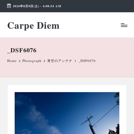
2026年8月8日(土)
-
4:08:54 AM
Skip
Carpe Diem
to
Weekend
content
Wonderland
_DSF6076
Home
Photograph
青空のアンテナ
_DSF6076