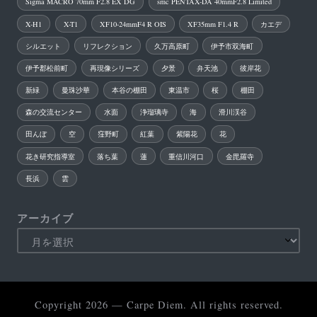
Sigma MACRO 70mm F2.8 EX DG
smc PENTAX-DA 40mmF2.8 Limited
X-H1
X-T1
XF10-24mmF4 R OIS
XF35mm F1.4 R
カエデ
シルエット
リフレクション
久万高原町
伊予市双海町
伊予郡松前町
再現像シリーズ
夕景
弁天池
彼岸花
新緑
曼珠沙華
本谷の棚田
東温市
桜
棚田
森の交流センター
水面
浄瑠璃寺
海
滑川渓谷
田んぼ
空
窪野町
紅葉
紫陽花
花
花き研究指導室
落ち葉
蓮
重信川河口
金毘羅寺
長浜
雲
アーカイブ
Copyright 2026 — Carpe Diem. All rights reserved.