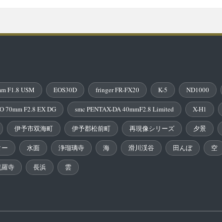
m F1.8 USM
EOS30D
fringer FR-FX20
K-5
ND1000
O 70mm F2.8 EX DG
smc PENTAX-DA 40mmF2.8 Limited
X-H1
伊予市双海町
伊予郡松前町
再現像シリーズ
夕景
ター
水面
浄瑠璃寺
海
滑川渓谷
田んぼ
空
毘羅寺
長浜
雲