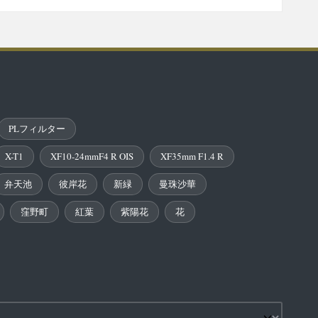
PLフィルター
X-T1
XF10-24mmF4 R OIS
XF35mm F1.4 R
弁天池
彼岸花
新緑
曼珠沙華
窪野町
紅葉
紫陽花
花