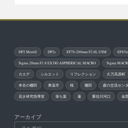
DP2 Merrill
DP2s
EF70-200mm F2.8L USM
EF85m
Sigma 28mm F1.8 EX DG ASPHERICAL MACRO
Sigma MACR
カエデ
シルエット
リフレクション
久万高原町
本谷の棚田
東温市
桜
棚田
森の交流セン
花き研究指導室
落ち葉
蓮
重信川河口
金
アーカイブ