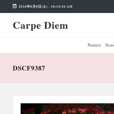
2026年8月8日(土)
-
10:14:36 AM
Skip
Carpe Diem
to
Weekend
content
Wonderland
Nature
Sea
DSCF9387