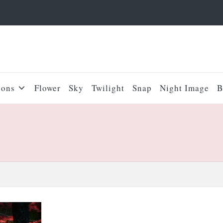
sons
Flower
Sky
Twilight
Snap
Night Image
B